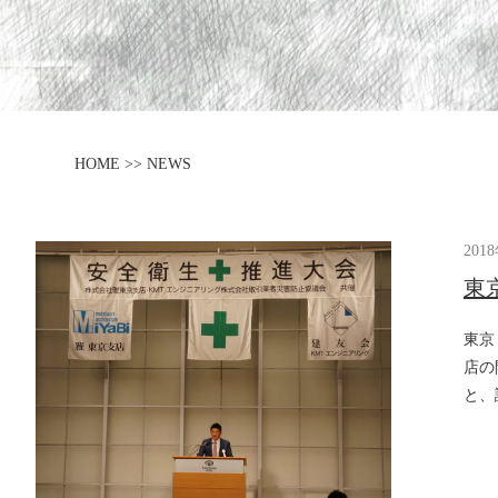
HOME >> NEWS
201
東
東京
店の
と、