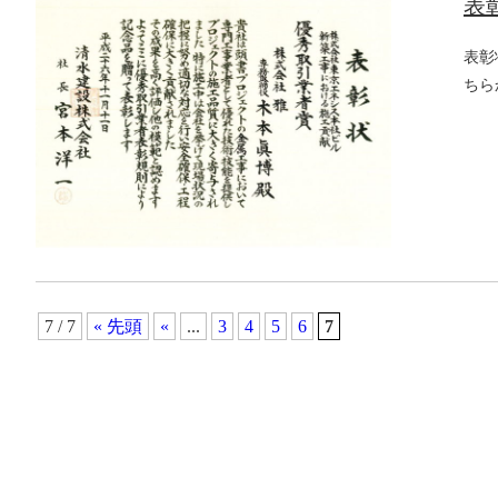
表
表彰
ちら
7 / 7
« 先頭
«
...
3
4
5
6
7