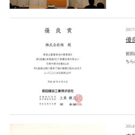
201
優
前田
ちら
201