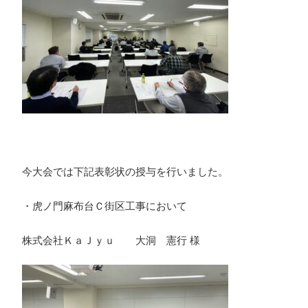
今大会では下記表彰状の授与を行いました。
・虎ノ門麻布台Ｃ街区工事において
株式会社ＫａＪｙｕ 大洞 憲行 様