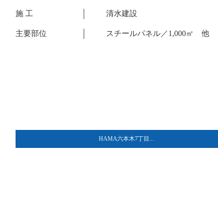
施 工
清水建設
主要部位
スチールパネル／1,000㎡ 他
HAMA六本木7丁目...