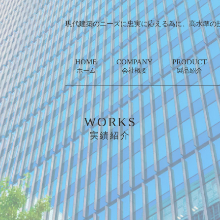
現代建築のニーズに忠実に応える為に、高水準の
HOME
COMPANY
PRODUCT
ホーム
会社概要
製品紹介
WORKS
実績紹介