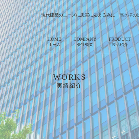
現代建築のニーズに忠実に応える為に、高水準の
HOME
COMPANY
PRODUCT
ホーム
会社概要
製品紹介
WORKS
実績紹介