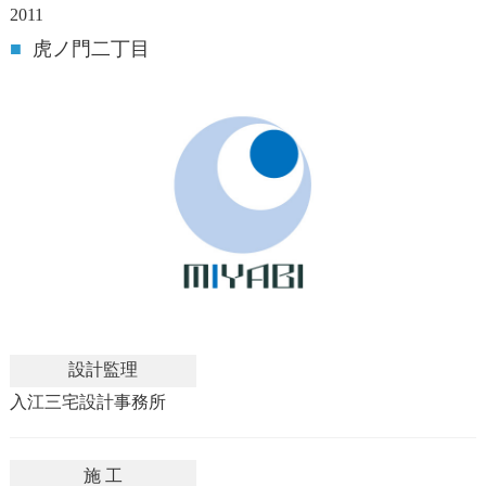
2011
■
虎ノ門二丁目
設計監理
入江三宅設計事務所
施 工