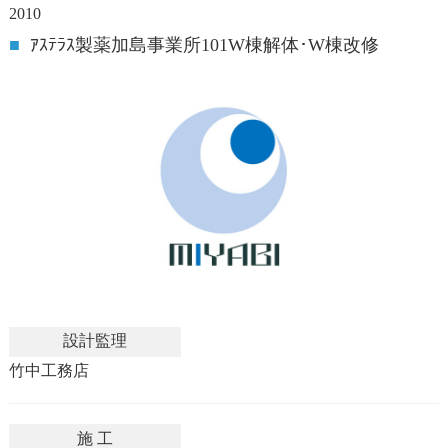
2010
■
ｱｽﾃﾗｽ製薬加島事業所101W棟解体･W棟改修
設計監理
竹中工務店
施 工