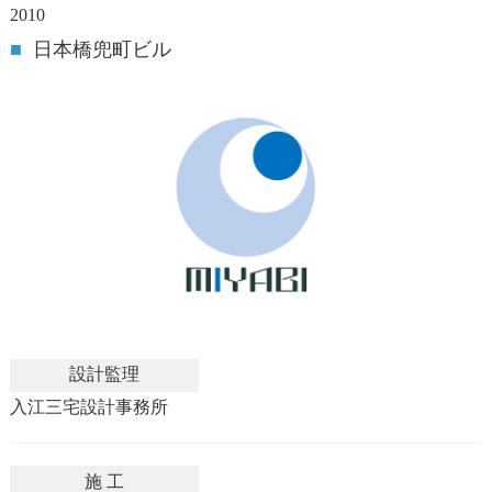
2010
■
日本橋兜町ビル
設計監理
入江三宅設計事務所
施 工