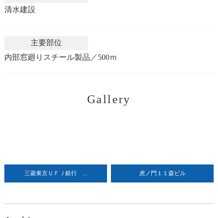
清水建設
主要部位
内部窓廻りスチール製品／500ｍ
Gallery
三菱東京ＵＦＪ銀行 ...
虎ノ門１１森ビル