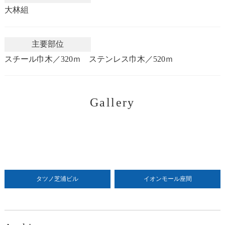
大林組
主要部位
スチール巾木／320ｍ ステンレス巾木／520ｍ
Gallery
タツノ芝浦ビル
イオンモール座間