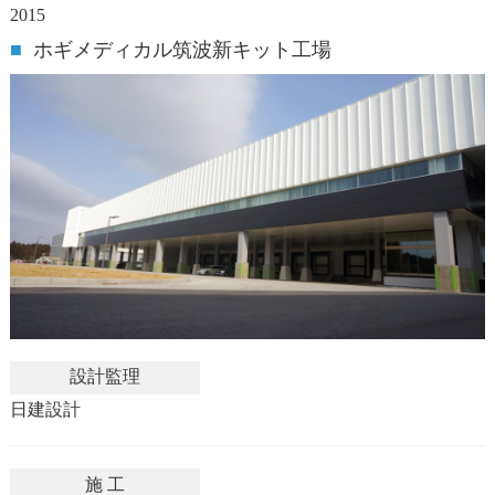
2015
■
ホギメディカル筑波新キット工場
設計監理
日建設計
施 工