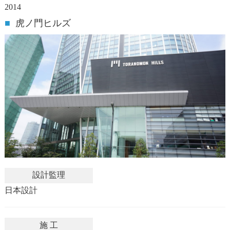
2014
■
虎ノ門ヒルズ
設計監理
日本設計
施 工