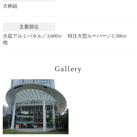
大林組
主要部位
大庇アルミパネル／3,600㎡ 特注大型ルーバー／1,500㎡
他
Gallery